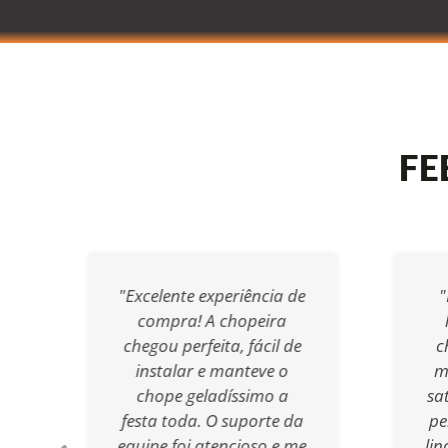
FE
"Excelente experiência de
"
compra! A chopeira
chegou perfeita, fácil de
c
instalar e manteve o
m
chope geladíssimo a
sa
festa toda. O suporte da
pe
equipe foi atencioso e me
li