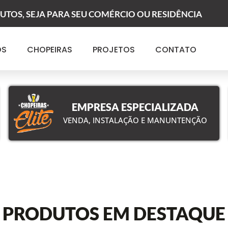
TOS, SEJA PARA SEU COMÉRCIO OU RESIDÊNCIA
SEJAM BEM-VINDOS À CHOPEIRAS ELIT
ÓS
CHOPEIRAS
PROJETOS
CONTATO
O ÚNICO E DESIGN MODERNO QUE SU
GOURMET MERECE
EMPRESA ESPECIALIZADA
CONHECER PRODUTOS
VENDA, INSTALAÇÃO E MANUNTENÇÃO
PRODUTOS EM DESTAQUE