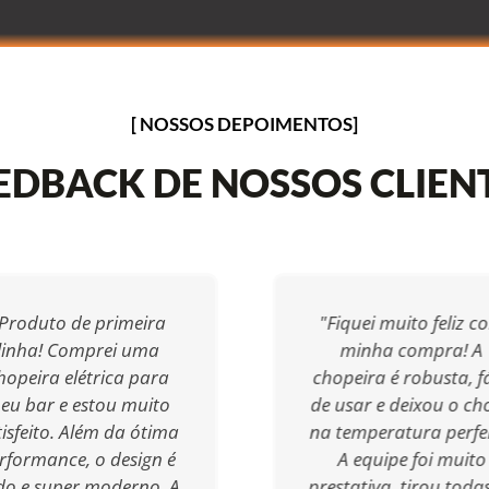
[ NOSSOS DEPOIMENTOS]
EDBACK DE NOSSOS CLIEN
Produto de primeira
"Fiquei muito feliz c
linha! Comprei uma
minha compra! A
hopeira elétrica para
chopeira é robusta, fá
eu bar e estou muito
de usar e deixou o ch
tisfeito. Além da ótima
na temperatura perfei
rformance, o design é
A equipe foi muito
ndo e super moderno. A
prestativa, tirou toda