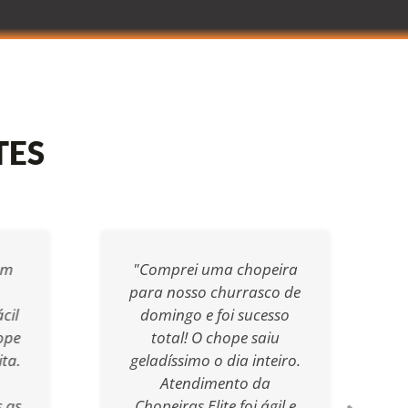
TES
om
"Comprei uma chopeira
para nosso churrasco de
cil
domingo e foi sucesso
ope
total! O chope saiu
ta.
geladíssimo o dia inteiro.
Atendimento da
s as
Chopeiras Elite foi ágil e