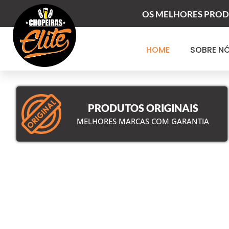
Ir
OS MELHORES PRODU
para
o
conteúdo
HOME
SOBRE N
ESTIL
PRODUTOS ORIGINAIS
MELHORES MARCAS COM GARANTIA